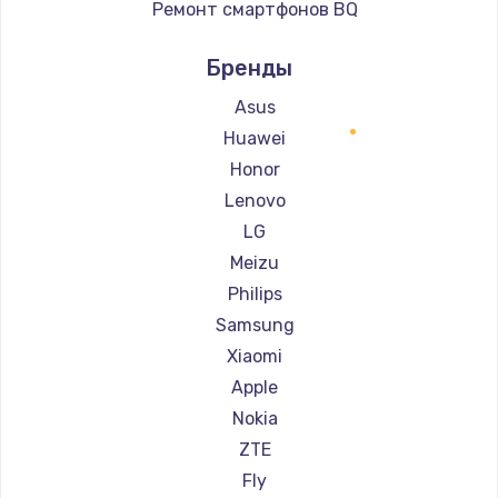
Ремонт смартфонов BQ
Ремонт смартфонов DEXP
Бренды
Ремонт смартфонов Digma
Ремонт смартфонов Ginzzu
Asus
Ремонт смартфонов Highscreen
Huawei
Ремонт смартфонов Irbis
Honor
Ремонт смартфонов Kyocera
Lenovo
Ремонт смартфонов LeEco
LG
Ремонт смартфонов OnePlus
Meizu
Ремонт смартфонов teXet
Philips
Ремонт смартфонов Motorola
Samsung
Ремонт смартфонов Prestigio
Xiaomi
Ремонт смартфонов Vertex
Apple
Ремонт смартфонов Microsoft
Nokia
Ремонт смартфонов Sharp
ZTE
Ремонт смартфонов Elephone
Fly