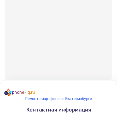
phone-iq.ru
Ремонт смартфонов в Екатеринбурге
Контактная информация