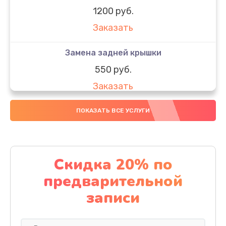
1200 руб.
Заказать
Замена задней крышки
550 руб.
Заказать
Замена аккумулятора
ПОКАЗАТЬ ВСЕ УСЛУГИ
550 руб.
Заказать
Скидка 20% по
Ремонт сим лотка
предварительной
600 руб.
записи
Заказать