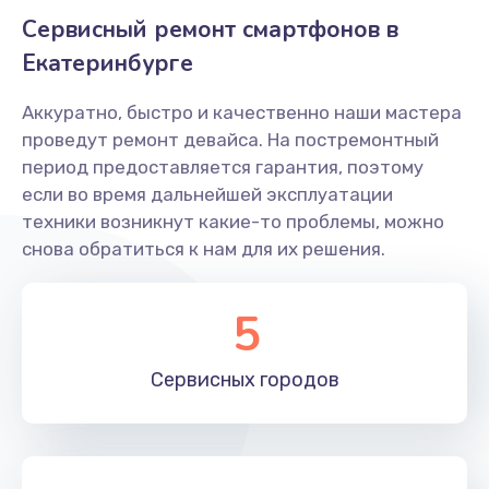
Сервисный ремонт смартфонов в
Ремонт камеры
Екатеринбурге
550 руб.
Заказать
Аккуратно, быстро и качественно наши мастера
проведут ремонт девайса. На постремонтный
Ремонт корпусных элементов
период предоставляется гарантия, поэтому
если во время дальнейшей эксплуатации
800 руб.
техники возникнут какие-то проблемы, можно
Заказать
снова обратиться к нам для их решения.
Замена кнопки включения
5
750 руб.
Заказать
Сервисных
городов
Ремонт микрофона
550 руб.