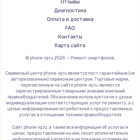
Irbis
Отзывы
Ремонт смартфонов Poco
Kyocera
Диагностика
Ремонт смартфонов HTC
LeEco
Оплата и доставка
Ремонт смартфонов Blackmagic
OnePlus
FAQ
Ремонт смартфонов Nothing
teXet
Контакты
Ремонт смартфонов iQOO
Motorola
Карта сайта
Prestigio
© phone-iq.ru
2026
— Ремонт смартфонов.
Vertex
Microsoft
Сервисный центр phone-iq.ru является пост гарантийным (не
Sharp
авторизованным) сервисным центром. Торговые марки,
перечисленные на сайте phone-iq.ru, являются
Elephone
зарегистрированным товарными знаками компаний
BlackView
правообладателей. Обозначения используется не с целью
индивидуализации соответствующих услуг по ремонту, а с
Google
целью информирования потребителей о предоставляемых
Vertu
услугах в отношении техники правообладателя
Tp-Link
Сайт phone-iq.ru, а также вся информация об услугах и
Nubia
ценах, предоставленная на нём, носит исключительно
информационный характер и ни при каких условиях не