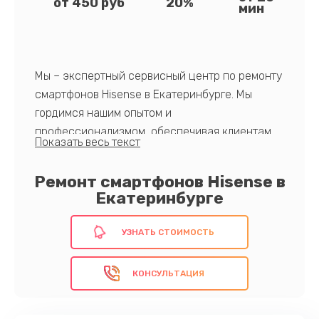
от 450 руб
20%
мин
Мы – экспертный сервисный центр по ремонту
смартфонов Hisense в Екатеринбурге. Мы
гордимся нашим опытом и
профессионализмом, обеспечивая клиентам
качественное и оперативное обслуживание.
Все работы проводятся с использованием
Ремонт смартфонов Hisense в
оригинальных запчастей и современного
Екатеринбурге
оборудования. Прозрачность процесса,
честные цены и гарантия на все услуги делают
УЗНАТЬ СТОИМОСТЬ
нас выбором номер один для владельцев
телефонов Hisense.
КОНСУЛЬТАЦИЯ
Получите профессиональную помощь сейчас!