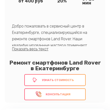
от 400 руб
20%
мин
Добро пожаловать в сервисный центр в
Екатеринбурге, специализирующийся на
ремонте смартфонов Land Rover. Наши
квалифицированные мастера применяют
передовые технологии для устранения любых
неисправностей. Мы гарантируем высокую
Ремонт смартфонов Land Rover
скорость обслуживания, высокое качество
в Екатеринбурге
работ и конкурентоспособные цены.
УЗНАТЬ СТОИМОСТЬ
Обратитесь к нам прямо сейчас!
КОНСУЛЬТАЦИЯ