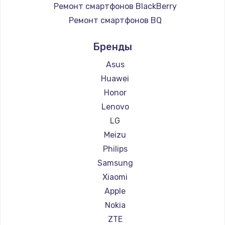
Ремонт смартфонов BlackBerry
Ремонт смартфонов BQ
Ремонт смартфонов DEXP
Бренды
Ремонт смартфонов Digma
Ремонт смартфонов Ginzzu
Asus
Ремонт смартфонов Highscreen
Huawei
Ремонт смартфонов Irbis
Honor
Ремонт смартфонов Kyocera
Lenovo
Ремонт смартфонов LeEco
LG
Ремонт смартфонов OnePlus
Meizu
Ремонт смартфонов teXet
Philips
Ремонт смартфонов Motorola
Samsung
Ремонт смартфонов Prestigio
Xiaomi
Ремонт смартфонов Vertex
Apple
Ремонт смартфонов Microsoft
Nokia
Ремонт смартфонов Sharp
ZTE