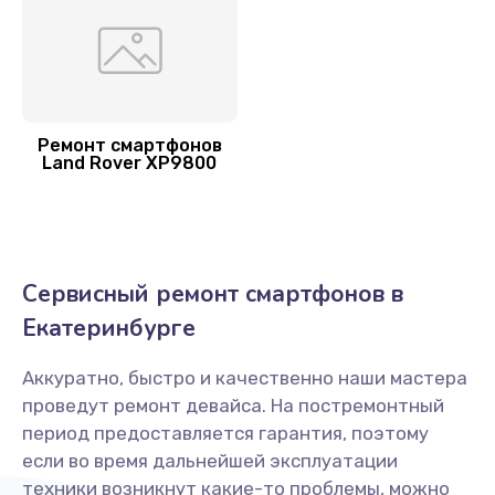
Замена разъема microUSB
1100 руб.
Заказать
Ремонт смартфонов
Land Rover XP9800
Замена камеры
1100 руб.
Заказать
Сервисный ремонт смартфонов в
Замена аккумулятора
Екатеринбурге
700 руб.
Заказать
Аккуратно, быстро и качественно наши мастера
проведут ремонт девайса. На постремонтный
Замена стекла
период предоставляется гарантия, поэтому
1100 руб.
если во время дальнейшей эксплуатации
техники возникнут какие-то проблемы, можно