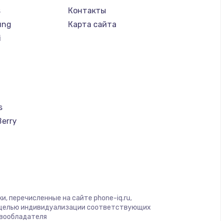
s
Контакты
ung
Карта сайта
i
s
Berry
a
u
creen
, перечисленные на сайте phone-iq.ru,
с целью индивидуализации соответствующих
авообладателя
ra