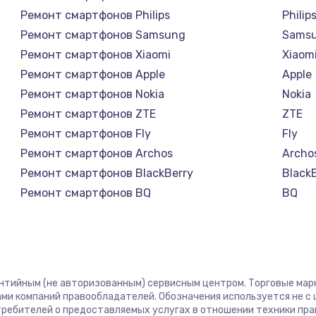
Ремонт смартфонов Philips
Philip
Ремонт смартфонов Samsung
Sams
Ремонт смартфонов Xiaomi
Xiaom
Ремонт смартфонов Apple
Apple
Ремонт смартфонов Nokia
Nokia
Ремонт смартфонов ZTE
ZTE
Ремонт смартфонов Fly
Fly
Ремонт смартфонов Archos
Archo
Ремонт смартфонов BlackBerry
Black
Ремонт смартфонов BQ
BQ
Ремонт смартфонов DEXP
DEXP
Ремонт смартфонов Digma
Digm
Ремонт смартфонов Ginzzu
Ginzz
Ремонт смартфонов Highscreen
Highs
антийным (не авторизованным) сервисным центром. Торговые марки
Ремонт смартфонов Irbis
Irbis
ми компаний правообладателей. Обозначения используется не 
отребителей о предоставляемых услугах в отношении техники пр
Ремонт смартфонов Kyocera
Kyoce