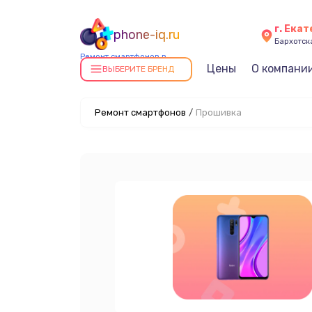
г. Ека
phone-iq.ru
Бархотская
Ремонт смартфонов в
Цены
О компани
Екатеринбурге
ВЫБЕРИТЕ БРЕНД
Ремонт смартфонов
/
Прошивка