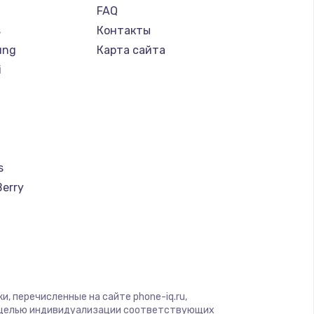
FAQ
s
Контакты
ung
Карта сайта
i
s
Berry
a
u
creen
, перечисленные на сайте phone-iq.ru,
с целью индивидуализации соответствующих