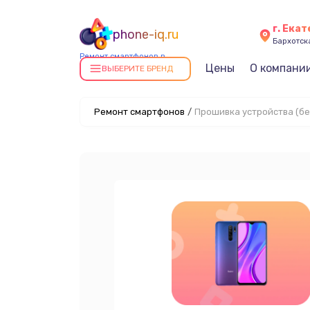
г. Ека
phone-iq.ru
Бархотская
Ремонт смартфонов в
Цены
О компани
Екатеринбурге
ВЫБЕРИТЕ БРЕНД
Ремонт смартфонов
/
Прошивка устройства (бе