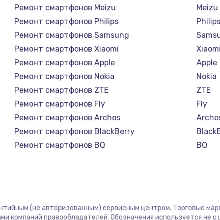
Ремонт смартфонов Meizu
Meizu
Ремонт смартфонов Philips
Philip
Ремонт смартфонов Samsung
Sams
Ремонт смартфонов Xiaomi
Xiaom
Ремонт смартфонов Apple
Apple
Ремонт смартфонов Nokia
Nokia
Ремонт смартфонов ZTE
ZTE
Ремонт смартфонов Fly
Fly
Ремонт смартфонов Archos
Archo
Ремонт смартфонов BlackBerry
Black
Ремонт смартфонов BQ
BQ
Ремонт смартфонов DEXP
DEXP
Ремонт смартфонов Digma
Digm
Ремонт смартфонов Ginzzu
Ginzz
Ремонт смартфонов Highscreen
Highs
антийным (не авторизованным) сервисным центром. Торговые марки
Ремонт смартфонов Irbis
Irbis
ми компаний правообладателей. Обозначения используется не 