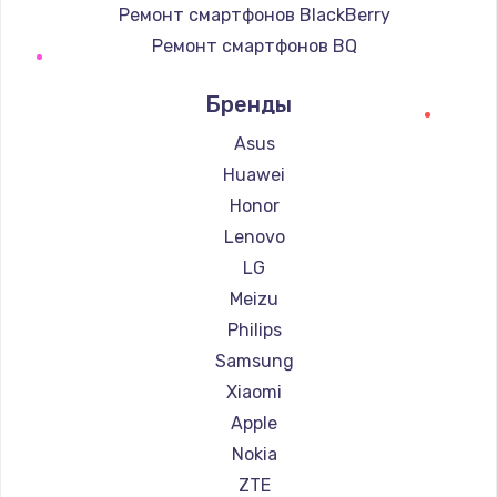
Ремонт смартфонов BlackBerry
Ремонт смартфонов BQ
Ремонт смартфонов DEXP
Бренды
Ремонт смартфонов Digma
Ремонт смартфонов Ginzzu
Asus
Ремонт смартфонов Highscreen
Huawei
Ремонт смартфонов Irbis
Honor
Ремонт смартфонов Kyocera
Lenovo
Ремонт смартфонов LeEco
LG
Ремонт смартфонов OnePlus
Meizu
Ремонт смартфонов teXet
Philips
Ремонт смартфонов Motorola
Samsung
Ремонт смартфонов Prestigio
Xiaomi
Ремонт смартфонов Vertex
Apple
Ремонт смартфонов Microsoft
Nokia
Ремонт смартфонов Sharp
ZTE