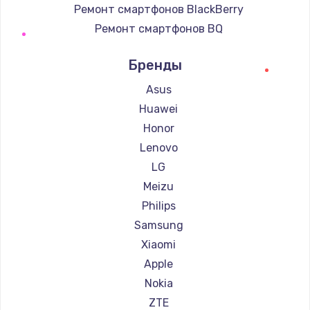
Ремонт смартфонов BlackBerry
Ремонт смартфонов BQ
Ремонт смартфонов DEXP
Бренды
Ремонт смартфонов Digma
Ремонт смартфонов Ginzzu
Asus
Ремонт смартфонов Highscreen
Huawei
Ремонт смартфонов Irbis
Honor
Ремонт смартфонов Kyocera
Lenovo
Ремонт смартфонов LeEco
LG
Ремонт смартфонов OnePlus
Meizu
Ремонт смартфонов teXet
Philips
Ремонт смартфонов Motorola
Samsung
Ремонт смартфонов Prestigio
Xiaomi
Ремонт смартфонов Vertex
Apple
Ремонт смартфонов Microsoft
Nokia
Ремонт смартфонов Sharp
ZTE