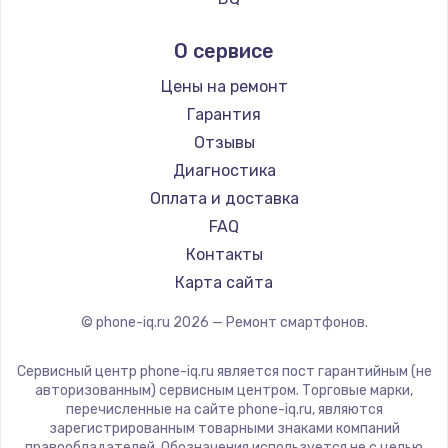
Ремонт смартфонов Hisense
DEXP
О сервисе
Ремонт смартфонов Nubia
Digma
Ремонт смартфонов Land Rover
Ginzzu
Цены на ремонт
Ремонт смартфонов Acer
Highscreen
Гарантия
Ремонт смартфонов HP
Irbis
Отзывы
Ремонт смартфонов Poco
Kyocera
Диагностика
Ремонт смартфонов HTC
LeEco
Оплата и доставка
Ремонт смартфонов Blackmagic
OnePlus
FAQ
Ремонт смартфонов Nothing
teXet
Контакты
Ремонт смартфонов iQOO
Motorola
Карта сайта
Prestigio
© phone-iq.ru
2026
— Ремонт смартфонов.
Vertex
Microsoft
Сервисный центр phone-iq.ru является пост гарантийным (не
Sharp
авторизованным) сервисным центром. Торговые марки,
перечисленные на сайте phone-iq.ru, являются
Elephone
зарегистрированным товарными знаками компаний
BlackView
правообладателей. Обозначения используется не с целью