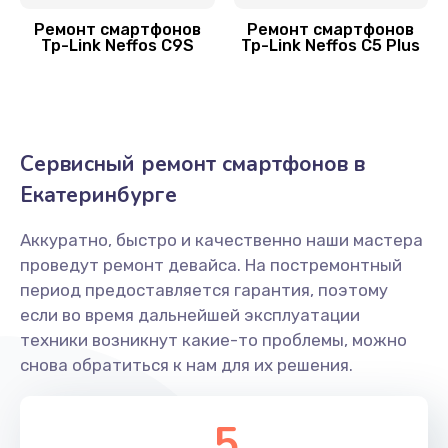
Заказать
Ремонт смартфонов
Ремонт смартфонов
Tp-Link Neffos C9S
Tp-Link Neffos C5 Plus
Комплексная чистка
900 руб.
Заказать
Сервисный ремонт смартфонов в
Замена Wi-Fi смартфона Tp-Link
Екатеринбурге
450 руб.
Заказать
Аккуратно, быстро и качественно наши мастера
проведут ремонт девайса. На постремонтный
Ремонт цепи питания
период предоставляется гарантия, поэтому
если во время дальнейшей эксплуатации
2200 руб.
техники возникнут какие-то проблемы, можно
Заказать
снова обратиться к нам для их решения.
Замена камеры
5
550 руб.