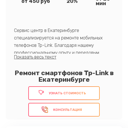
от 450 руб
20%
мин
Сервис центр в Екатеринбурге
специализируется на ремонте мобильных
телефонов Tp-Link. Благодаря нашему
профессиональному опыту и передовым
технологиям, клиенты получают надежное и
оперативное решение проблем с их
Ремонт смартфонов Tp-Link в
устройствами. Наша команда всегда готова
Екатеринбурге
предоставить высший стандарт обслуживания.
Выберите качество - обратитесь к нам!
УЗНАТЬ СТОИМОСТЬ
КОНСУЛЬТАЦИЯ