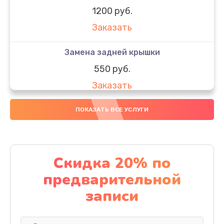
1200 руб.
Заказать
Замена задней крышки
550 руб.
Заказать
Замена аккумулятора
ПОКАЗАТЬ ВСЕ УСЛУГИ
550 руб.
Заказать
Скидка 20% по
Ремонт сим лотка
предварительной
600 руб.
записи
Заказать