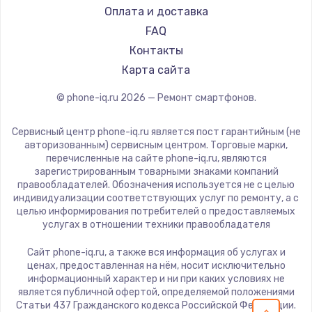
Ремонт смартфонов Poco
LeEco
Оплата и доставка
Ремонт смартфонов HTC
OnePlus
FAQ
Ремонт смартфонов Blackmagic
teXet
Контакты
Ремонт смартфонов Nothing
Motorola
Карта сайта
Ремонт смартфонов iQOO
Prestigio
© phone-iq.ru
2026
— Ремонт смартфонов.
Vertex
Microsoft
Сервисный центр phone-iq.ru является пост гарантийным (не
Sharp
авторизованным) сервисным центром. Торговые марки,
перечисленные на сайте phone-iq.ru, являются
Elephone
зарегистрированным товарными знаками компаний
BlackView
правообладателей. Обозначения используется не с целью
индивидуализации соответствующих услуг по ремонту, а с
Google
целью информирования потребителей о предоставляемых
Vertu
услугах в отношении техники правообладателя
Tp-Link
Сайт phone-iq.ru, а также вся информация об услугах и
Hisense
ценах, предоставленная на нём, носит исключительно
информационный характер и ни при каких условиях не
Nubia
является публичной офертой, определяемой положениями
Land Rover
Статьи 437 Гражданского кодекса Российской Федерации.