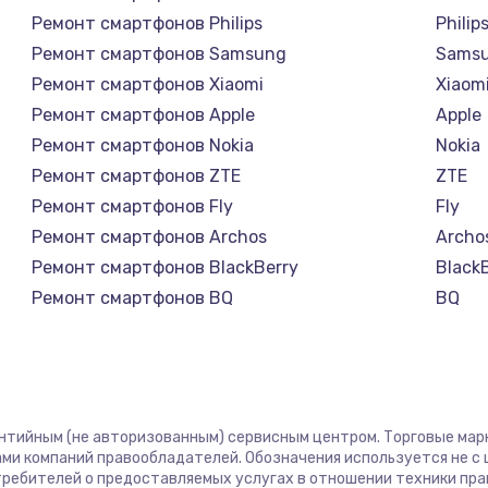
Ремонт смартфонов Philips
Philip
Ремонт смартфонов Samsung
Sams
Ремонт смартфонов Xiaomi
Xiaom
Ремонт смартфонов Apple
Apple
Ремонт смартфонов Nokia
Nokia
Ремонт смартфонов ZTE
ZTE
Ремонт смартфонов Fly
Fly
Ремонт смартфонов Archos
Archo
Ремонт смартфонов BlackBerry
Black
Ремонт смартфонов BQ
BQ
Ремонт смартфонов DEXP
DEXP
Ремонт смартфонов Digma
Digm
Ремонт смартфонов Ginzzu
Ginzz
Ремонт смартфонов Highscreen
Highs
антийным (не авторизованным) сервисным центром. Торговые марки
Ремонт смартфонов Irbis
Irbis
ми компаний правообладателей. Обозначения используется не 
отребителей о предоставляемых услугах в отношении техники пр
Ремонт смартфонов Kyocera
Kyoce