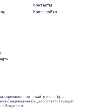
s
Контакты
ung
Карта сайта
i
s
Berry
a
u
creen
, перечисленные на сайте phone-iq.ru,
с целью индивидуализации соответствующих
авообладателя
ra