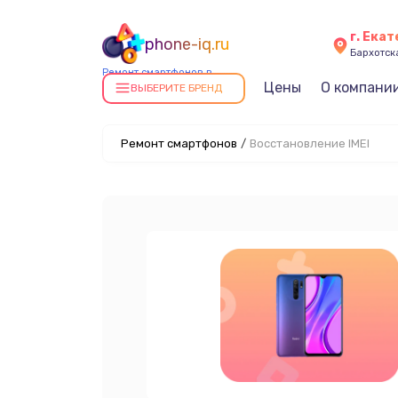
г. Ека
phone-iq.ru
Бархотская
Ремонт смартфонов в
Цены
О компани
Екатеринбурге
ВЫБЕРИТЕ БРЕНД
Ремонт смартфонов
/
Восстановление IMEI