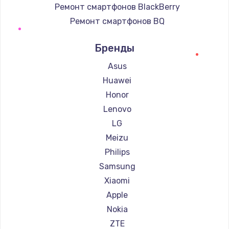
Ремонт смартфонов BlackBerry
Ремонт смартфонов BQ
Ремонт смартфонов DEXP
Бренды
Ремонт смартфонов Digma
Ремонт смартфонов Ginzzu
Asus
Ремонт смартфонов Highscreen
Huawei
Ремонт смартфонов Irbis
Honor
Ремонт смартфонов Kyocera
Lenovo
Ремонт смартфонов LeEco
LG
Ремонт смартфонов OnePlus
Meizu
Ремонт смартфонов teXet
Philips
Ремонт смартфонов Motorola
Samsung
Ремонт смартфонов Prestigio
Xiaomi
Ремонт смартфонов Vertex
Apple
Ремонт смартфонов Microsoft
Nokia
Ремонт смартфонов Sharp
ZTE