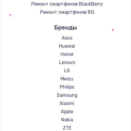
Ремонт смартфонов BlackBerry
Ремонт смартфонов BQ
Ремонт смартфонов DEXP
Бренды
Ремонт смартфонов Digma
Ремонт смартфонов Ginzzu
Asus
Ремонт смартфонов Highscreen
Huawei
Ремонт смартфонов Irbis
Honor
Ремонт смартфонов Kyocera
Lenovo
Ремонт смартфонов LeEco
LG
Ремонт смартфонов OnePlus
Meizu
Ремонт смартфонов teXet
Philips
Ремонт смартфонов Motorola
Samsung
Ремонт смартфонов Prestigio
Xiaomi
Ремонт смартфонов Vertex
Apple
Ремонт смартфонов Microsoft
Nokia
Ремонт смартфонов Sharp
ZTE