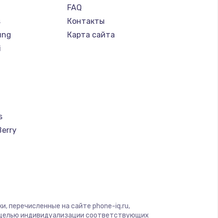
FAQ
s
Контакты
ung
Карта сайта
i
s
Berry
a
u
creen
, перечисленные на сайте phone-iq.ru,
с целью индивидуализации соответствующих