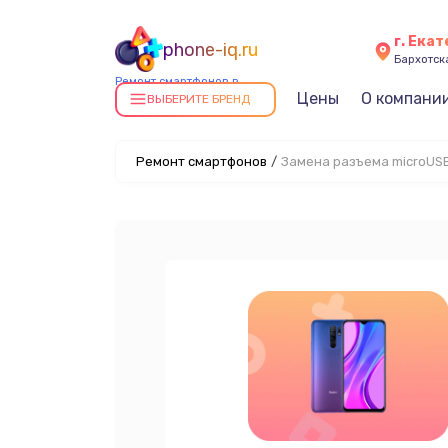
г. Ека
phone-iq.ru
Бархотская
Ремонт смартфонов в
Цены
О компани
Екатеринбурге
ВЫБЕРИТЕ БРЕНД
Ремонт смартфонов
/
Замена разъема microUS