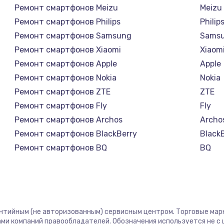
Ремонт смартфонов Meizu
Meizu
Ремонт смартфонов Philips
Philip
Ремонт смартфонов Samsung
Sams
Ремонт смартфонов Xiaomi
Xiaom
Ремонт смартфонов Apple
Apple
Ремонт смартфонов Nokia
Nokia
Ремонт смартфонов ZTE
ZTE
Ремонт смартфонов Fly
Fly
Ремонт смартфонов Archos
Archo
Ремонт смартфонов BlackBerry
Black
Ремонт смартфонов BQ
BQ
Ремонт смартфонов DEXP
DEXP
Ремонт смартфонов Digma
Digm
Ремонт смартфонов Ginzzu
Ginzz
Ремонт смартфонов Highscreen
Highs
антийным (не авторизованным) сервисным центром. Торговые марки
Ремонт смартфонов Irbis
Irbis
ми компаний правообладателей. Обозначения используется не 