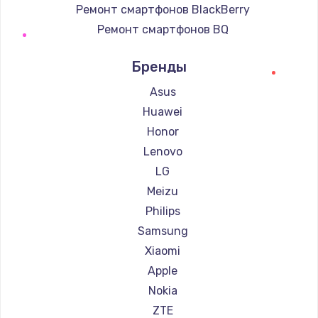
Ремонт смартфонов BlackBerry
Ремонт смартфонов BQ
Ремонт смартфонов DEXP
Бренды
Ремонт смартфонов Digma
Ремонт смартфонов Ginzzu
Asus
Ремонт смартфонов Highscreen
Huawei
Ремонт смартфонов Irbis
Honor
Ремонт смартфонов Kyocera
Lenovo
Ремонт смартфонов LeEco
LG
Ремонт смартфонов OnePlus
Meizu
Ремонт смартфонов teXet
Philips
Ремонт смартфонов Motorola
Samsung
Ремонт смартфонов Prestigio
Xiaomi
Ремонт смартфонов Vertex
Apple
Ремонт смартфонов Microsoft
Nokia
Ремонт смартфонов Sharp
ZTE