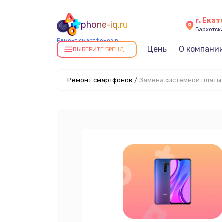
г. Ека
phone-iq.ru
Бархотская
Ремонт смартфонов в
Цены
О компани
Екатеринбурге
ВЫБЕРИТЕ БРЕНД
Ремонт смартфонов
/
Замена системной платы