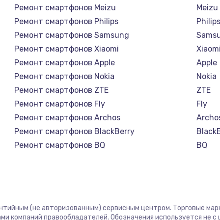
Ремонт смартфонов Meizu
Meizu
Ремонт смартфонов Philips
Philip
Ремонт смартфонов Samsung
Sams
Ремонт смартфонов Xiaomi
Xiaom
Ремонт смартфонов Apple
Apple
Ремонт смартфонов Nokia
Nokia
Ремонт смартфонов ZTE
ZTE
Ремонт смартфонов Fly
Fly
Ремонт смартфонов Archos
Archo
Ремонт смартфонов BlackBerry
Black
Ремонт смартфонов BQ
BQ
Ремонт смартфонов DEXP
DEXP
Ремонт смартфонов Digma
Digm
Ремонт смартфонов Ginzzu
Ginzz
Ремонт смартфонов Highscreen
Highs
антийным (не авторизованным) сервисным центром. Торговые марки
Ремонт смартфонов Irbis
Irbis
ми компаний правообладателей. Обозначения используется не 