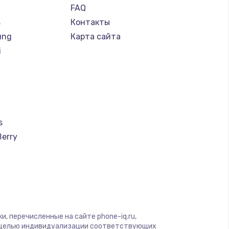
FAQ
s
Контакты
ung
Карта сайта
i
s
Berry
a
u
creen
, перечисленные на сайте phone-iq.ru,
с целью индивидуализации соответствующих