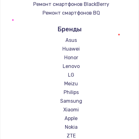
Ремонт смартфонов BlackBerry
Ремонт смартфонов BQ
Ремонт смартфонов DEXP
Бренды
Ремонт смартфонов Digma
Ремонт смартфонов Ginzzu
Asus
Ремонт смартфонов Highscreen
Huawei
Ремонт смартфонов Irbis
Honor
Ремонт смартфонов Kyocera
Lenovo
Ремонт смартфонов LeEco
LG
Ремонт смартфонов OnePlus
Meizu
Ремонт смартфонов teXet
Philips
Ремонт смартфонов Motorola
Samsung
Ремонт смартфонов Prestigio
Xiaomi
Ремонт смартфонов Vertex
Apple
Ремонт смартфонов Microsoft
Nokia
Ремонт смартфонов Sharp
ZTE