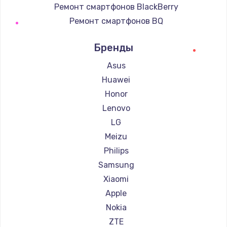
Ремонт смартфонов BlackBerry
Ремонт смартфонов BQ
Ремонт смартфонов DEXP
Бренды
Ремонт смартфонов Digma
Ремонт смартфонов Ginzzu
Asus
Ремонт смартфонов Highscreen
Huawei
Ремонт смартфонов Irbis
Honor
Ремонт смартфонов Kyocera
Lenovo
Ремонт смартфонов LeEco
LG
Ремонт смартфонов OnePlus
Meizu
Ремонт смартфонов teXet
Philips
Ремонт смартфонов Motorola
Samsung
Ремонт смартфонов Prestigio
Xiaomi
Ремонт смартфонов Vertex
Apple
Ремонт смартфонов Microsoft
Nokia
Ремонт смартфонов Sharp
ZTE